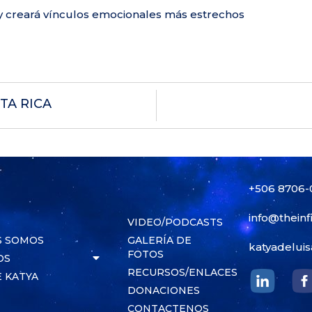
l y creará vínculos emocionales más estrechos
TA RICA
+506 8706
info@theinf
VIDEO/PODCASTS
S SOMOS
GALERÍA DE
katyadeluis
FOTOS
OS
RECURSOS/ENLACES
 KATYA
DONACIONES
CONTACTENOS