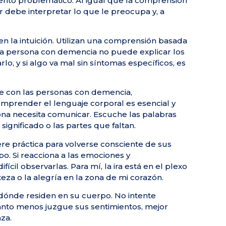
nto problemático. Al igual que la comprensión
or debe interpretar lo que le preocupa y, a
 la intuición. Utilizan una comprensión basada
a persona con demencia no puede explicar los
o, y si algo va mal sin síntomas específicos, es
se con las personas con demencia,
mprender el lenguaje corporal es esencial y
ona necesita comunicar. Escuche las palabras
ignificado o las partes que faltan.
re práctica para volverse consciente de sus
o. Si reacciona a las emociones y
fícil observarlas. Para mí, la ira está en el plexo
steza o la alegría en la zona de mi corazón.
 dónde residen en su cuerpo. No intente
uanto menos juzgue sus sentimientos, mejor
za.