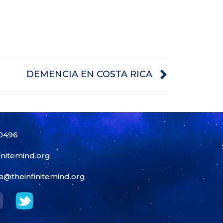
DEMENCIA EN COSTA RICA
-0496
initemind.org
a@theinfinitemind.org