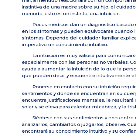
mal, a menudo reaccionará con un comportamie
instintiva de una madre sobre su hijo, el cuidad
menudo, esto es un instinto, una intuición.
Pocos médicos dan un diagnóstico basado en
en los síntomas y pueden equivocarse cuando l
síntomas. Depende del cuidador familiar explicarl
imperativo un conocimiento intuitivo.
La intuición es muy valiosa para comunicar
especialmente con las personas no verbales. Co
ayuda a aumentar la intuición de lo que la pers
que pueden decir y encuentre intuitivamente el s
Ponerse en contacto con su intuición requie
sentimientos y dónde se encuentran en su cuerp
encuentra justificaciones mentales, le resultará di
solar y se eleva para calentar mi cabeza, y la tri
Siéntese con sus sentimientos y encuentre
analizarlos, cambiarlos o juzgarlos, observe. C
encontrará su conocimiento intuitivo y su confian