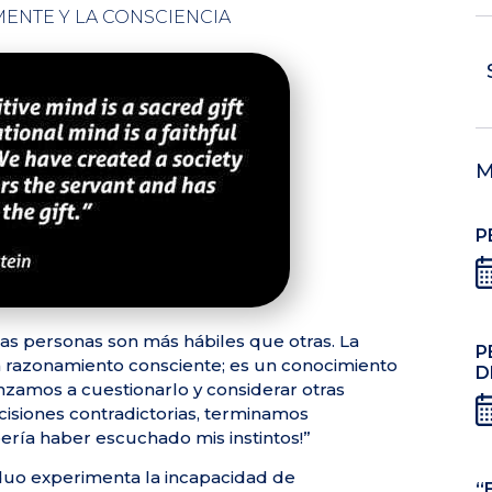
MENTE Y LA CONSCIENCIA
M
P
nas personas son más hábiles que otras. La
P
un razonamiento consciente; es un conocimiento
D
zamos a cuestionarlo y considerar otras
cisiones contradictorias, terminamos
ería haber escuchado mis instintos!”
iduo experimenta la incapacidad de
“